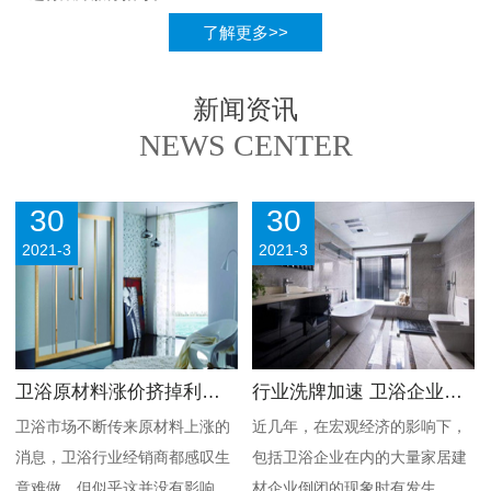
了解更多>>
新闻资讯
NEWS CENTER
30
30
2021-3
2021-3
卫浴原材料涨价挤掉利润 未影响终端市场
行业洗牌加速 卫浴企业须坚守本心不冒进
卫浴市场不断传来原材料上涨的
近几年，在宏观经济的影响下，
消息，卫浴行业经销商都感叹生
包括卫浴企业在内的大量家居建
意难做，但似乎这并没有影响其
材企业倒闭的现象时有发生，洗