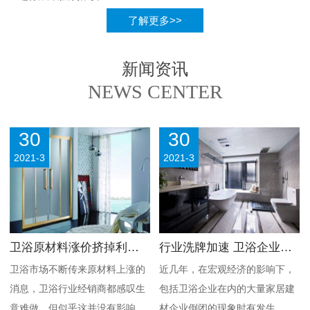
了解更多>>
新闻资讯
NEWS CENTER
30
30
2021-3
2021-3
卫浴原材料涨价挤掉利润 未影响终端市场
行业洗牌加速 卫浴企业须坚守本心不冒进
卫浴市场不断传来原材料上涨的
近几年，在宏观经济的影响下，
消息，卫浴行业经销商都感叹生
包括卫浴企业在内的大量家居建
意难做，但似乎这并没有影响其
材企业倒闭的现象时有发生，洗